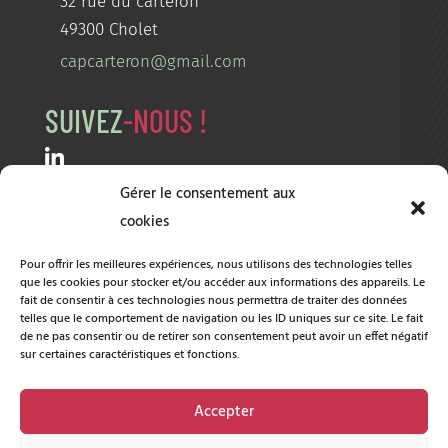
32 rue du carteron
49300 Cholet
capcarteron@gmail.com
SUIVEZ
-NOUS !
Gérer le consentement aux
NOS
PARTENAIRES
cookies
Ville de Cholet
Pôle emploi
Pour offrir les meilleures expériences, nous utilisons des technologies telles
que les cookies pour stocker et/ou accéder aux informations des appareils. Le
fait de consentir à ces technologies nous permettra de traiter des données
Agglomération du Choletais
CCI
telles que le comportement de navigation ou les ID uniques sur ce site. Le fait
de ne pas consentir ou de retirer son consentement peut avoir un effet négatif
sur certaines caractéristiques et fonctions.
A2EP
D.E.C
Accepter