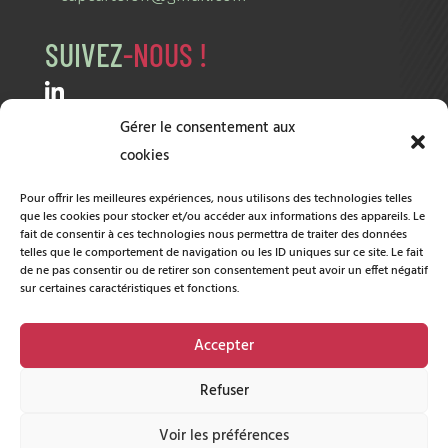
SUIVEZ
-NOUS !
Gérer le consentement aux
NOS
PARTENAIRES
cookies
Ville de Cholet
Pôle emploi
Pour offrir les meilleures expériences, nous utilisons des technologies telles
que les cookies pour stocker et/ou accéder aux informations des appareils. Le
fait de consentir à ces technologies nous permettra de traiter des données
Agglomération du Choletais
CCI
telles que le comportement de navigation ou les ID uniques sur ce site. Le fait
de ne pas consentir ou de retirer son consentement peut avoir un effet négatif
sur certaines caractéristiques et fonctions.
A2EP
D.E.C
Accepter
Refuser
Mentions légales et RGDP
Voir les préférences