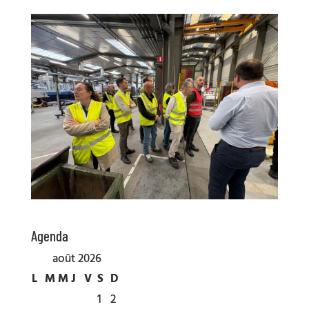
Agenda
août 2026
L
M
M
J
V
S
D
1
2